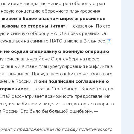
 по итогам заседания министров обороны стран
ли новую концепцию оборонного планирования
 живем в более опасном мире: агрессивное
 вызовы со стороны Китая»
, — сказал он. По его
ую и сильную оборону НАТО в новых реалиях. Он
бсуждаться на саммите НАТО в июле в Вильнюсе.
[7]
 он не осудил специальную военную операцию
цу генсек альянса Йенс Столтенберг на пресс-
ложенный Китаем план урегулирования конфликта в
ем принципов. Прежде всего к Китаю нет большого
оржение России. И
они подписали соглашение о
вторжением
«, — сказал Столтенберг. Кроме того, по
 Китай рассматривает возможность предоставления
едим за Китаем и видели знаки, которые говорят о
ия России. Это было бы большой ошибкой», —
умент с предложениями по поводу политического