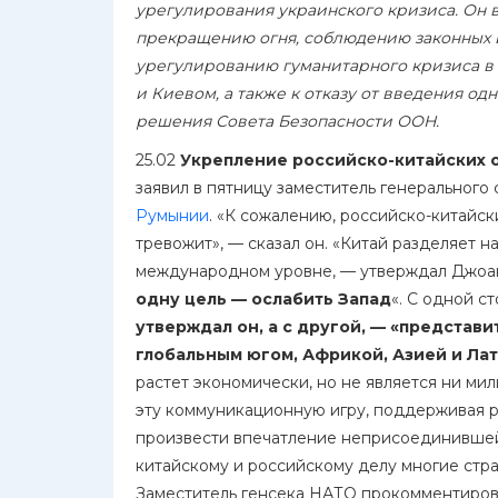
урегулирования украинского кризиса. Он в
прекращению огня, соблюдению законных и
урегулированию гуманитарного кризиса в
и Киевом, а также к отказу от введения о
решения Совета Безопасности ООН.
25.02
Укрепление российско-китайских 
заявил в пятницу заместитель генерального
Румынии
. «К сожалению, российско-китайск
тревожит», — сказал он. «Китай разделяет 
международном уровне, — утверждал Джоа
одну цель — ослабить Запад
«. С одной с
утверждал он, а с другой, — «представ
глобальным югом, Африкой, Азией и Л
растет экономически, но не является ни мил
эту коммуникационную игру, поддерживая рус
произвести впечатление неприсоединившейс
китайскому и российскому делу многие стра
Заместитель генсека НАТО прокомментиров