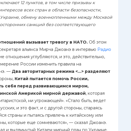
ключают 12 пунктов, в том числе призывы к
нтересов всех стран в области безопасности,
 Украине, обмену военнопленными между Москвой
дносторонних санкций без соответствующего
отношений вызывает тревогу в НАТО.
Об этом
 секретаря альянса Мирча Джоанэ в интервью
Радио
ие отношения углубляются, и это, действительно,
намерение России изменить правила на
нэ. —
Два авторитарных режима <…> разделяют
тороны,
Китай пытается помочь России,
ить себя перед развивающимся миром,
атинской Америкой мирной державой
, которая
итаристской, ни угрожающей». «Стало быть, ведет
ских, и это факт, и с другой стороны, стараясь
я страны и пытаясь привлечь к китайскому или
ны, которые еще сомневаются», — сказал Джоанэ.
ал и выдвинутый Китаем мирный план по Украине.