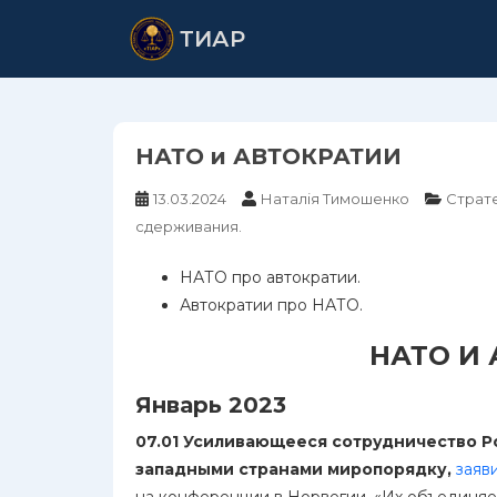
Skip
ТИАР
to
main
content
НАТО и АВТОКРАТИИ
13.03.2024
Наталія Тимошенко
Страт
сдерживания.
НАТО про автократии.
Автократии про НАТО.
НАТО И
Январь 2023
07.01
Усиливающееся сотрудничество Ро
западными странами миропорядку,
заяв