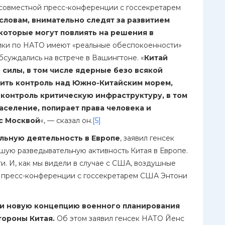
а совместной пресс-конференции с госсекретарем
 словам, внимательно следят за развитием
 которые могут повлиять на решения в
ники по НАТО имеют «реальные обеспокоенности»
бсуждались на встрече в Вашингтоне. «
Китай
силы, в том числе ядерные безо всякой
вить контроль над Южно-Китайским морем,
 контроль критическую инфраструктуру, в том
население, попирает права человека и
 с Москвой
«, — сказал он.
[5]
льную деятельность в Европе
, заявил генсек
ую разведывательную активность Китая в Европе.
и. И, как мы видели в случае с США, воздушные
й пресс-конференции с госсекретарем США Энтони
и новую концепцию военного планирования
тороны Китая.
Об этом заявил генсек НАТО Йенс