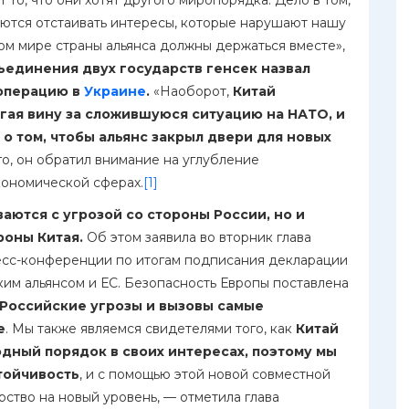
то, что они хотят другого миропорядка. Дело в том,
аются отстаивать интересы, которые нарушают нашу
ом мире страны альянса должны держаться вместе»,
ъединения двух государств генсек назвал
операцию в
Украине
.
«Наоборот,
Китай
гая вину за сложившуюся ситуацию на НАТО, и
о том, чтобы альянс закрыл двери для новых
го, он обратил внимание на углубление
кономической сферах.
[1]
аются с угрозой со стороны России, но и
роны Китая.
Об этом заявила во вторник глава
есс-конференции по итогам подписания декларации
им альянсом и ЕС. Безопасность Европы поставлена
Российские угрозы и вызовы самые
е
. Мы также являемся свидетелями того, как
Китай
дный порядок в своих интересах, поэтому мы
тойчивость
, и с помощью этой новой совместной
ство на новый уровень, — отметила глава