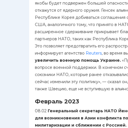
якобы будет подвержен большей опасности,
откажутся от ядерного оружия. Генсек альянс
Республике Корея добиваться соглашения 
США, аналогичного тому, что принято в НАТ
расширенное сдерживание прикрывает бла
партнеров НАТО, таких как Республика Коре
Это позволяет предотвратить его распростра
информирует агентство
Reuters
, во время 
увеличить военную помощь Украине.
«Пр
вопросе военной поддержки. В конечном сч
союзники НАТО, которые ранее отказывались
сейчас изменили эту политику», — сказал он
также Швецию, еще не вступившую в альянс
Февраль 2023
08.02
Генеральный секретарь НАТО Йенс
для возникновения в Азии конфликта по
милитаризации и сближении с Россией.