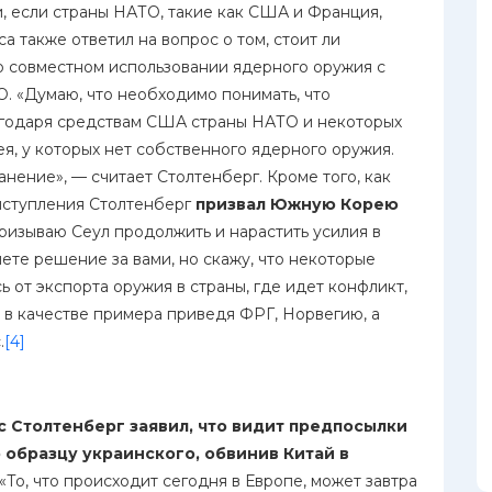
 если страны НАТО, такие как США и Франция,
а также ответил на вопрос о том, стоит ли
о совместном использовании ядерного оружия с
О. «Думаю, что необходимо понимать, что
годаря средствам США страны НАТО и некоторых
я, у которых нет собственного ядерного оружия.
нение», — считает Столтенберг. Кроме того, как
выступления Столтенберг
призвал Южную Корею
изываю Сеул продолжить и нарастить усилия в
ете решение за вами, но скажу, что некоторые
 от экспорта оружия в страны, где идет конфликт,
, в качестве примера приведя ФРГ, Норвегию, а
.
[4]
 Столтенберг заявил, что видит предпосылки
 образцу украинского, обвинив Китай в
«То, что происходит сегодня в Европе, может завтра