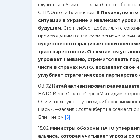
случиться в Азии», — сказал Столтенберг н
США Энтони Блинкеном.
В Пекине, по его
ситуации в Украине и извлекают уроки,
будущем.
Столтенберг добавил, что союз
происходящим в азиатском регионе, и они о
существенно наращивает свои военные 
транспарентности. Он пытается устано
угрожает Тайваню, стремится взять под
числе в странах НАТО, подавляет свое 
углубляет стратегическое партнерство
08.02
Китай активизировал разведывате
НАТО Йенс Столтенберг. «Мы видим возросш
Они используют спутники, кибервозможност
шары», —заявил Столтенберг на совместно
Блинкеном.
[6]
15.02
Министры обороны НАТО утвердил
альянса, которая учитывает угрозы со с