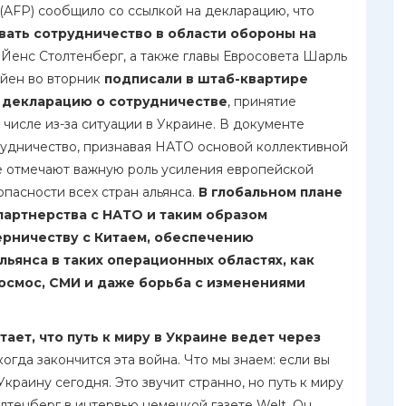
(AFP) сообщило со ссылкой на декларацию, что
ать сотрудничество в области обороны на
Йенс Столтенберг, а также главы Евросовета Шарль
йен во вторник
подписали в штаб-квартире
 декларацию о сотрудничестве
, принятие
 числе из-за ситуации в Украине. В документе
рудничество, признавая НАТО основой коллективной
е отмечают важную роль усиления европейской
пасности всех стран альянса.
В глобальном плане
партнерства с НАТО и таким образом
ерничеству с Китаем, обеспечению
ьянса в таких операционных областях, как
осмос, СМИ и даже борьба с изменениями
ает, что путь к миру в Украине ведет через
когда закончится эта война. Что мы знаем: если вы
краину сегодня. Это звучит странно, но путь к миру
олтенберг в интервью немецкой газете Welt. Он