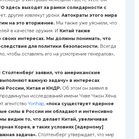
О здесь выходят за рамки солидарности с
ет, другие извлекут уроки.
Автократы этого мира
тим на это вторжение.
Мы также уже уяснили, что
елей в качестве оружия. И
Китай также
 своих интересах. Мы должны понимать, что
следствия для политики безопасности.
Всегда
о, чтобы оставлять его на усмотрение генералов»,
 Столтенберг заявил, что американские
выполняют важную задачу» в интересах
й России, Китая и КНДР.
Об этом он заявил в
е продвинутых исследований имени Чхве Чжон Хёна.
ит агентство
Yonhap
,
«пока существует ядерное
ные силы в России им обладают и интенсивно
мы видим то, что делает Китай, увеличивая
ерная Корея, в таких условиях [ядерному]
ажная задача».
Столтенберг утверждает, что мир