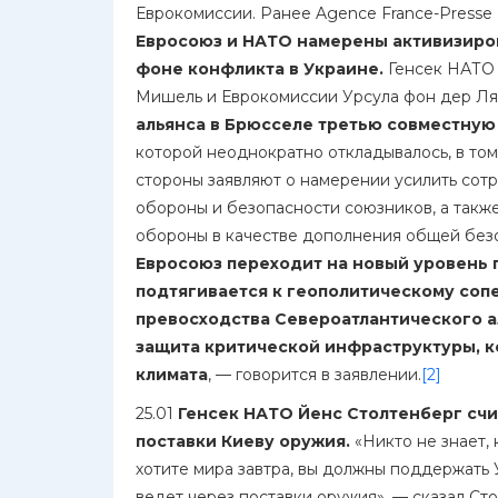
Еврокомиссии. Ранее Agence France-Presse 
Евросоюз и НАТО намерены активизиров
фоне конфликта в Украине.
Генсек НАТО 
Мишель и Еврокомиссии Урсула фон дер Ля
альянса в Брюсселе третью совместную
которой неоднократно откладывалось, в том
стороны заявляют о намерении усилить сот
обороны и безопасности союзников, а такж
обороны в качестве дополнения общей безо
Евросоюз переходит на новый уровень 
подтягивается к геополитическому соп
превосходства Североатлантического ал
защита критической инфраструктуры, к
климата
, — говорится в заявлении.
[2]
25.01
Генсек НАТО Йенс Столтенберг счит
поставки
Киеву оружия.
«Никто не знает, 
хотите мира завтра, вы должны поддержать У
ведет через поставки оружия», — сказал Ст