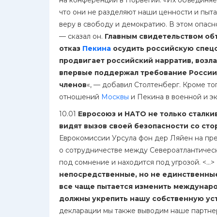
на конференции в Норвегии. «Их объединяет 
что они не разделяют наши ценности и пыт
веру в свободу и демократию. В этом опасн
— сказал он.
Главным свидетельством об
отказ
Пекина
осудить российскую спец
продвигает российский нарратив, возла
впервые поддержал требование России 
членов
«, — добавил Столтенберг. Кроме то
отношений
Москвы
и Пекина в военной и э
10.01
Евросоюз и НАТО не только сталкив
видят вызов своей безопасности со сто
Еврокомиссии Урсула фон дер Ляйен на пр
о сотрудничестве между Североатлантическ
под сомнение и находится под угрозой. <…>
непосредственные, но не единственны
все чаще пытается изменить междунаро
должны укрепить нашу собственную ус
декларации мы также выводим наше партнер