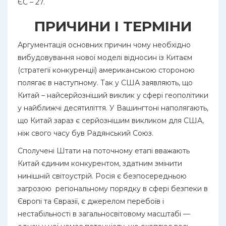
ЄС – 27.
ПРИЧИНИ І ТЕРМІНИ
Аргументація основних причин чому необхідно
вибудовування нової моделі відносин із Китаєм
(стратегії конкуренції) американською стороною
полягає в наступному. Так у США заявляють, що
Китай – найсерйозніший виклик у сфері геополітики
у найближчі десятиліття. У Вашингтоні наполягають,
що Китай зараз є серйознішим викликом для США,
ніж свого часу був Радянський Союз.
Сполучені Штати на поточному етапі вважають
Китай єдиним конкурентом, здатним змінити
нинішній світоустрій. Росія є безпосередньою
загрозою регіональному порядку в сфері безпеки в
Європі та Євразії, є джерелом перебоїв і
нестабільності в загальносвітовому масштабі —