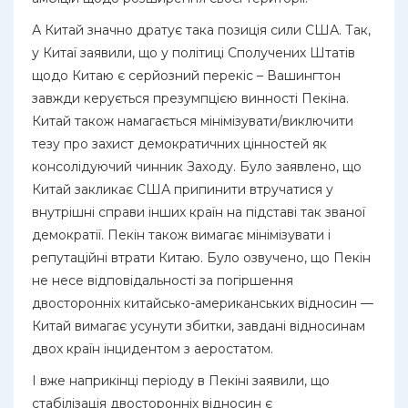
А Китай значно дратує така позиція сили США. Так,
у Китаї заявили, що у політиці Сполучених Штатів
щодо Китаю є серйозний перекіс – Вашингтон
завжди керується презумпцією винності Пекіна.
Китай також намагається мінімізувати/виключити
тезу про захист демократичних цінностей як
консолідуючий чинник Заходу. Було заявлено, що
Китай закликає США припинити втручатися у
внутрішні справи інших країн на підставі так званої
демократії. Пекін також вимагає мінімізувати і
репутаційні втрати Китаю. Було озвучено, що Пекін
не несе відповідальності за погіршення
двосторонніх китайсько-американських відносин —
Китай вимагає усунути збитки, завдані відносинам
двох країн інцидентом з аеростатом.
І вже наприкінці періоду в Пекіні заявили, що
стабілізація двосторонніх відносин є