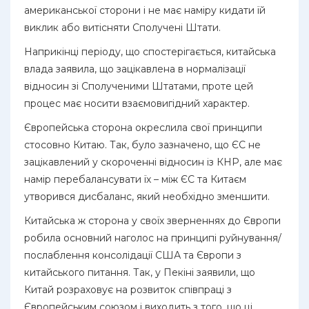
американської сторони і не має наміру кидати їй
виклик або витісняти Сполучені Штати.
Наприкінці періоду, що спостерігається, китайська
влада заявила, що зацікавлена в нормалізації
відносин зі Сполученими Штатами, проте цей
процес має носити взаємовигідний характер.
Європейська сторона окреслила свої принципи
стосовно Китаю. Так, було зазначено, що ЄС не
зацікавлений у скороченні відносин із КНР, але має
намір перебалансувати їх – між ЄС та Китаєм
утворився дисбаланс, який необхідно зменшити.
Китайська ж сторона у своїх зверненнях до Європи
робила основний наголос на принципі руйнування/
послаблення консолідації США та Європи з
китайського питання. Так, у Пекіні заявили, що
Китай розраховує на розвиток співпраці з
Європейським союзом і виходить з того, що ці