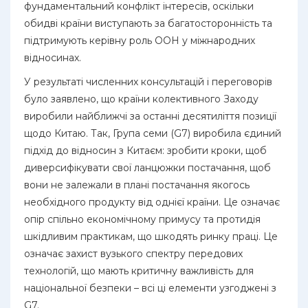
фундаментальний конфлікт інтересів, оскільки
обидві країни виступають за багатосторонність та
підтримують керівну роль ООН у міжнародних
відносинах.
У результаті численних консультацій і переговорів
було заявлено, що країни колективного Заходу
виробили найближчі за останні десятиліття позиції
щодо Китаю. Так, Група семи (G7) виробила єдиний
підхід до відносин з Китаєм: зробити кроки, щоб
диверсифікувати свої ланцюжки постачання, щоб
вони не залежали в плані постачання якогось
необхідного продукту від однієї країни. Це означає
опір спільно економічному примусу та протидія
шкідливим практикам, що шкодять ринку праці. Це
означає захист вузького спектру передових
технологій, що мають критичну важливість для
національної безпеки – всі ці елементи узгоджені з
G7.