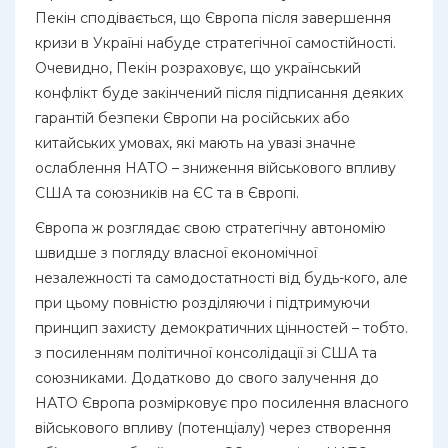
Пекін сподівається, що Європа після завершення
кризи в Україні набуде стратегічної самостійності.
Очевидно, Пекін розраховує, що український
конфлікт буде закінчений після підписання деяких
гарантій безпеки Європи на російських або
китайських умовах, які мають на увазі значне
ослаблення НАТО – зниження військового впливу
США та союзників на ЄС та в Європі.
Європа ж розглядає свою стратегічну автономію
швидше з погляду власної економічної
незалежності та самодостатності від будь-кого, але
при цьому повністю розділяючи і підтримуючи
принцип захисту демократичних цінностей – тобто.
з посиленням політичної консолідації зі США та
союзниками. Додатково до свого залучення до
НАТО Європа розмірковує про посилення власного
військового впливу (потенціалу) через створення