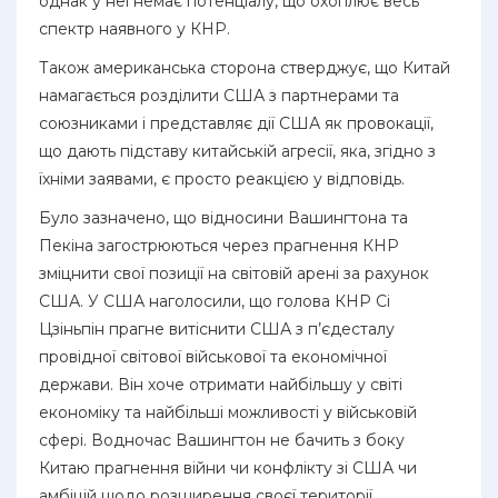
однак у неї немає потенціалу, що охоплює весь
спектр наявного у КНР.
Також американська сторона стверджує, що Китай
намагається розділити США з партнерами та
союзниками і представляє дії США як провокації,
що дають підставу китайській агресії, яка, згідно з
їхніми заявами, є просто реакцією у відповідь.
Було зазначено, що відносини Вашингтона та
Пекіна загострюються через прагнення КНР
зміцнити свої позиції на світовій арені за рахунок
США. У США наголосили, що голова КНР Сі
Цзіньпін прагне витіснити США з п’єдесталу
провідної світової військової та економічної
держави. Він хоче отримати найбільшу у світі
економіку та найбільші можливості у військовій
сфері. Водночас Вашингтон не бачить з боку
Китаю прагнення війни чи конфлікту зі США чи
амбіцій щодо розширення своєї території.