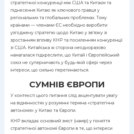
стратегічної конкуренції між США та Китаєм та
піднесення Китаю як ключового гравця у
регіональних та глобальних проблемах. Тому
країнами — членами ЄС необхідно виробити
узгоджену стратегію щодо Китаю у зв’язку зі
зростанням впливу КНР та посиленням конкуренції
зі США. Китайська ж сторона неодноразово
намагалася підкреслити, що Китай і Європейський
союз не суперничають у будь-якій сфері через
інтереси, що сильно перетинаються.
СУМНІВ ЄВРОПИ
У контексті цього питання слід акцентувати увагу
на відмінностях у розумінні терміна «стратегічна
автономія» у Китаю та Європи.
КНР вкладає основний зміст (намір) у поняття
стратегічної автономії Європи в те, що інтереси