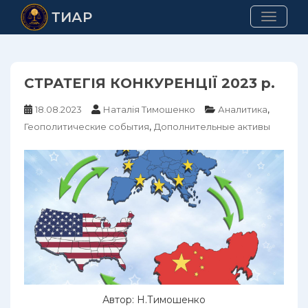
Skip
ТИАР
TOGGLE
to
main
content
СТРАТЕГІЯ КОНКУРЕНЦІЇ 2023 р.
,
18.08.2023
Наталія Тимошенко
Аналитика
,
Геополитические события
Дополнительные активы
Автор: Н.Тимошенко