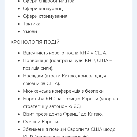
Сфери співробітництва
Сфери конкуренції
Сфери стримування
Тактика
Умови
ХРОНОЛОГІЯ ПОДІЙ
Відсутність нового посла КНР у США.
Провокація (повітряна куля КНР, США –
позиція сили).
Наслідки (втрати Китаю, консолідація
союзників США).
Мюнхенська конференція з безпеки.
Боротьба КНР за позицію Європи (упор на
стратегічну автономію ЄС).
Візит президента Франції до Китаю.
Сумніви Європи.
Зближення позицій Європи та США щодо
КНР (консолідація союзників).