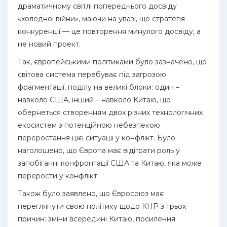
драматичному світлі попереднього досвіду
«холодної війни», маючи на увазі, що стратегія
конкуренції — це повторення минулого досвіду, а
не новий проект.
Так, європейськими політиками було зазначено, що
світова система перебуває під загрозою
фрагментації, поділу на великі блоки: один –
навколо США, інший – навколо Китаю, що
обернеться створенням двох різних технологічних
екосистем з потенційною небезпекою
переростання цієї ситуації у конфлікт. Було
наголошено, що Європа має відіграти роль у
запобіганні конфронтації США та Китаю, яка може
перерости у конфлікт.
Також було заявлено, що Євросоюз має
переглянути свою політику щодо КНР з трьох
причин: зміни всередині Китаю, посилення