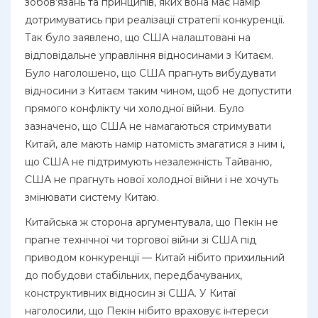
зобов’язань та принципів, яких вона має намір
дотримуватись при реалізації стратегії конкуренції.
Так було заявлено, що США налаштовані на
відповідальне управління відносинами з Китаєм.
Було наголошено, що США прагнуть вибудувати
відносини з Китаєм таким чином, щоб не допустити
прямого конфлікту чи холодної війни. Було
зазначено, що США не намагаються стримувати
Китай, але мають намір натомість змагатися з ним і,
що США не підтримують незалежність Тайваню,
США не прагнуть нової холодної війни і не хочуть
змінювати систему Китаю.
Китайська ж сторона аргументувала, що Пекін не
прагне технічної чи торгової війни зі США під
приводом конкуренції — Китай нібито прихильний
до побудови стабільних, передбачуваних,
конструктивних відносин зі США. У Китаї
наголосили, що Пекін нібито враховує інтереси