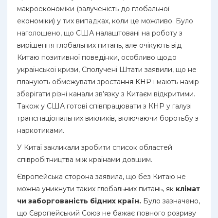
макроекономіки (залученість до глобальної
економіки) у тих випадках, коли це можливо. Було
наголошено, що США налаштовані на роботу з
вирішення глобальних питань, але очікують від
Китаю позитивної поведінки, особливо щодо
української кризи, Сполучені Штати заявили, що не
планують обмежувати зростання КНР і мають намір
зберігати різні канали зв’язку з Китаєм відкритими.
Також у США готові співпрацювати з КНР у галузі
транснаціональних викликів, включаючи боротьбу з
наркотиками.
У Китаї закликали зробити список областей
співробітництва між країнами довшим.
Європейська сторона заявила, що без Китаю не
можна уникнути таких глобальних питань, як
клімат
чи заборгованість бідних країн.
Було зазначено,
що Європейський Союз не бажає повного розриву