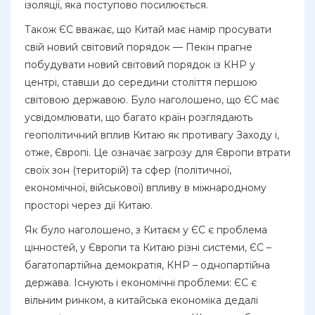
ізоляції, яка поступово посилюється.
Також ЄС вважає, що Китай має намір просувати
свій новий світовий порядок — Пекін прагне
побудувати новий світовий порядок із КНР у
центрі, ставши до середини століття першою
світовою державою. Було наголошено, що ЄС має
усвідомлювати, що багато країн розглядають
геополітичний вплив Китаю як противагу Заходу і,
отже, Європі. Це означає загрозу для Європи втрати
своїх зон (територій) та сфер (політичної,
економічної, військової) впливу в міжнародному
просторі через дії Китаю.
Як було наголошено, з Китаєм у ЄС є проблема
цінностей, у Європи та Китаю різні системи, ЄС –
багатопартійна демократія, КНР – однопартійна
держава. Існують і економічні проблеми: ЄС є
вільним ринком, а китайська економіка дедалі