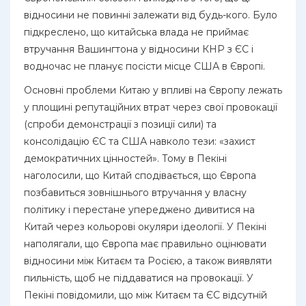
відносини не повинні залежати від будь-кого. Було
підкреслено, що китайська влада не приймає
втручання Вашингтона у відносини КНР з ЄС і
водночас не планує посісти місце США в Європі.
Основні проблеми Китаю у впливі на Європу лежать
у площині репутаційних втрат через свої провокації
(спроби демонстрації з позиції сили) та
консолідацію ЄС та США навколо тези: «захист
демократичних цінностей». Тому в Пекіні
наголосили, що Китай сподівається, що Європа
позбавиться зовнішнього втручання у власну
політику і перестане упереджено дивитися на
Китай через кольорові окуляри ідеології. У Пекіні
наполягали, що Європа має правильно оцінювати
відносини між Китаєм та Росією, а також виявляти
пильність, щоб не піддаватися на провокації. У
Пекіні повідомили, що між Китаєм та ЄС відсутній