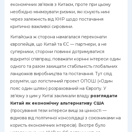
економічних зв’язків з Китаєм, проте при цьому
необхідно мінімізувати ризики, які існують нині
через залежність від КНР щодо постачання
критично важливої сировини.
Китайська ж сторона намагалася переконати
європейців, що Китай та ЄС — партнери, а не
суперники, сторони повинні дотримуватися
відкритої співпраці, поважати корінні інтереси один
одного та разом захищати стабільність глобальних
ланцюжків виробництва та постачання. Тут слід
розуміти, що логістичний проект ОПОШ («Один
пояс один шлях») розрахований на Європу. У
зв’язку з цим у Китаї закликали владу
розглядати
Китай як економічну альтернативу США
(просування тези інтереси вищі за цінності —
відмова від політичної консолідації з союзниками на
користь економічних інтересів). Вкотре було