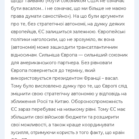
щодо Тайваню («бути союзником США не означає
бути васалом… і не означає, що ми більше не маємо
права думати самостійно»). На що були аргументи
про те, без стратегічної автономії, на думку деяких
європейців, ЄС залишиться залежною. Європейські
політики наголосили, що не зрозуміло, як вона
(автономія) може зашкодити трансатлантичним
відносинам. Сильніша Європа — сильніший союзник
для американського партнера. Без рівноваги
Європа повернеться до терміну, який
використовується президентом Франції – васал.
Тому було висловлено думку про те, що Європі слід
зміцнити свою стратегічну автономію у відповідь на
зближення Росії та Китаю. Обороноспроможність
ЄС зараз перебуває на низькому рівні. Тому ЄС має
збільшити свої військові бюджети та розширити
свої можливості, а також краще координувати
зусилля, отримуючи користь з того факту, що країн