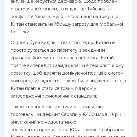
активніше керується державою. Щодо проблем
стратегічної безпеки, то їх дві – це Тайвань та
конфлікт в Україні. Було наголошено на тому, що
Китай становить найбільшу загрозу для глобальної
безпеки.
Окремо були виділені тези про те, що Китай не
просто рухається до паритету із західними
країнами, його мета – технічна перевага. Китай
прагне випередити західні країни в технологічному
розвитку, щоб досягти домінуючої позиції в системі
міжнародних відносин. Також було виділено і те, що
Китай прагне стати світовим лідером у
затвердженні технологічних стандартів.
Також європейські політики означили, що
торговельний дефіцит Європи у €400 млрд на рік
викликаний не недостатньою
конкурентоспроможністю ЄС, а навмисно обраною