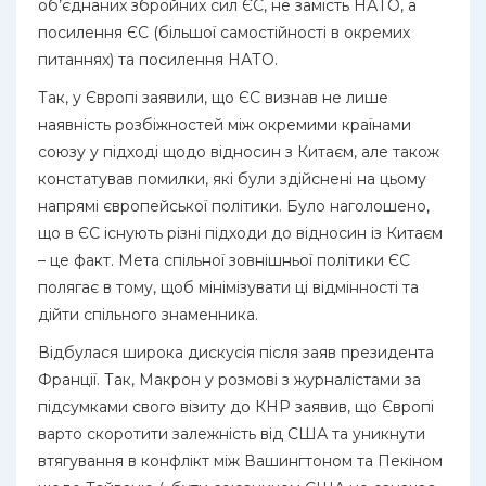
об’єднаних збройних сил ЄС, не замість НАТО, а
посилення ЄС (більшої самостійності в окремих
питаннях) та посилення НАТО.
Так, у Європі заявили, що ЄС визнав не лише
наявність розбіжностей між окремими країнами
союзу у підході щодо відносин з Китаєм, але також
констатував помилки, які були здійснені на цьому
напрямі європейської політики. Було наголошено,
що в ЄС існують різні підходи до відносин із Китаєм
– це факт. Мета спільної зовнішньої політики ЄС
полягає в тому, щоб мінімізувати ці відмінності та
дійти спільного знаменника.
Відбулася широка дискусія після заяв президента
Франції. Так, Макрон у розмові з журналістами за
підсумками свого візиту до КНР заявив, що Європі
варто скоротити залежність від США та уникнути
втягування в конфлікт між Вашингтоном та Пекіном