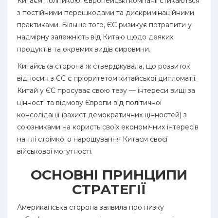
Китаєм політикою. Європейські компанії стикаються
з постійними перешкодами та дискримінаційними
практиками. Більше того, ЄС ризикує потрапити у
надмірну залежність від Китаю щодо деяких
продуктів та окремих видів сировини.
Китайська сторона ж стверджувала, що розвиток
відносин з ЄС є пріоритетом китайської дипломатії.
Китай у ЄС просуває свою тезу — інтереси вищі за
цінності та відмову Європи від політичної
консолідації (захист демократичних цінностей) з
союзниками на користь своїх економічних інтересів
на тлі стрімкого нарощування Китаєм своєї
військової могутності.
ОСНОВНІ ПРИНЦИПИ
СТРАТЕГІЇ
Американська сторона заявила про низку