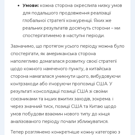
Умови:
кожна сторона окреслила низку умов
для подальшого продовження реалізації
глобальної стратегії конкуренції. Яких же
реальних результатів досягнуть сторони – ми
спостерігатимемо в наступні періоди.
Зазначимо, що протягом усього періоду можна було
спостерігати, як американська сторона
наполегливо домагалася розвитку своєї стратегії
щодо кожного наміченого пункту, а китайська
сторона намагалася уникнути цього, вибудовуючи
контрзаходи або ігноруючи пропозиції США. У
результаті консолідації позиції США зі своїми
союзниками та інших вжитих заходів, зокрема. і
через значний тиск, позиції США та Китаю щодо
умов побудови взаємин нового типу до кінця
аналізованого періоду почали зближуватися.
Тепер розглянемо конкретніше кожну категорію з