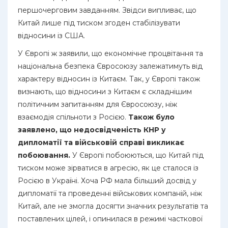
першочерговим завданням. Звідси випливає, що
Китай лише під тиском згоден стабілізувати
відносини із США.
У Європі ж заявили, що економічне процвітання та
національна безпека Євросоюзу залежатимуть від
характеру відносин із Китаєм. Так, у Європі також
визнають, що відносини з Китаєм є складнішим
політичним запитанням для Євросоюзу, ніж
взаємодія спільноти з Росією.
Також було
заявлено, що недосвідченість КНР у
дипломатії та військовій справі викликає
побоювання.
У Європі побоюються, що Китай під
тиском може зірватися в агресію, як це сталося із
Росією в Україні. Хоча РФ мала більший досвід у
дипломатії та проведенні військових компаній, ніж
Китай, але не змогла досягти значних результатів та
поставлених цілей, і опинилася в режимі часткової