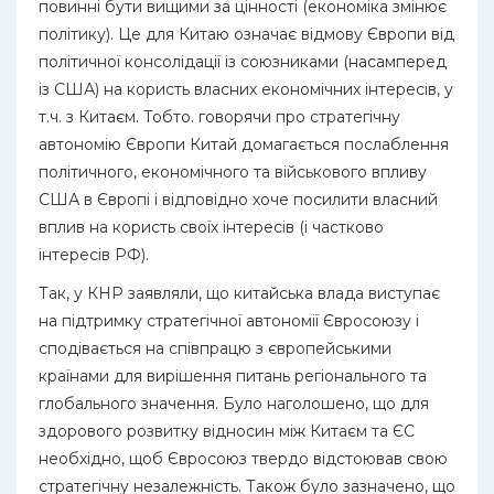
повинні бути вищими за цінності (економіка змінює
політику). Це для Китаю означає відмову Європи від
політичної консолідації із союзниками (насамперед
із США) на користь власних економічних інтересів, у
т.ч. з Китаєм. Тобто. говорячи про стратегічну
автономію Європи Китай домагається послаблення
політичного, економічного та військового впливу
США в Європі і відповідно хоче посилити власний
вплив на користь своїх інтересів (і частково
інтересів РФ).
Так, у КНР заявляли, що китайська влада виступає
на підтримку стратегічної автономії Євросоюзу і
сподівається на співпрацю з європейськими
країнами для вирішення питань регіонального та
глобального значення. Було наголошено, що для
здорового розвитку відносин між Китаєм та ЄС
необхідно, щоб Євросоюз твердо відстоював свою
стратегічну незалежність. Також було зазначено, що