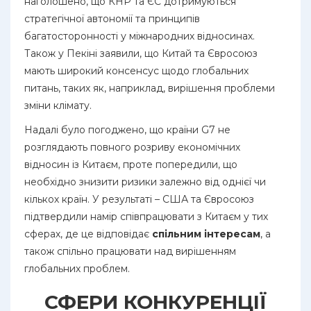
наголошено, що КНР та ЄС дотримуються
стратегічної автономії та принципів
багатосторонності у міжнародних відносинах.
Також у Пекіні заявили, що Китай та Євросоюз
мають широкий консенсус щодо глобальних
питань, таких як, наприклад, вирішення проблеми
зміни клімату.
Надалі було погоджено, що країни G7 не
розглядають повного розриву економічних
відносин із Китаєм, проте попередили, що
необхідно знизити ризики залежно від однієї чи
кількох країн. У результаті – США та Євросоюз
підтвердили намір співпрацювати з Китаєм у тих
сферах, де це відповідає
спільним інтересам
, а
також спільно працювати над вирішенням
глобальних проблем.
СФЕРИ КОНКУРЕНЦІЇ