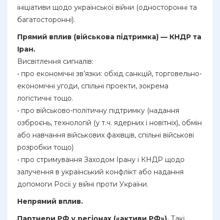
ініціативи щодо української війни (односторонні та
багатосторонні).
Прямий вплив (військова підтримка) — КНДР та
Іран.
Висвітлення сигналів:
• про економічні зв’язки: обхід санкцій, торговельно-
економічні угоди, спільні проекти, зокрема
логістичні тощо.
• про військово-політичну підтримку (надання
озброєнь, технологій (у т.ч. ядерних і новітніх), обмін
або навчання військових фахівців, спільні військові
розробки тощо)
• про стримування Заходом Ірану і КНДР щодо
залучення в український конфлікт або надання
допомоги Росії у війні проти України.
Непрямий вплив.
Партнери РФ у регіонах («активи РФ»).
Такі