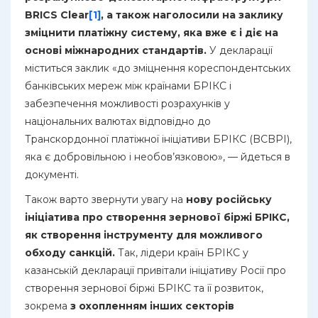
BRICS Clear
[1]
, а також наголосили на заклику
зміцнити платіжну систему, яка вже є і діє на
основі міжнародних стандартів.
У декларації
міститься заклик «до зміцнення кореспондентських
банківських мереж між країнами БРІКС і
забезпечення можливості розрахунків у
національних валютах відповідно до
Транскордонної платіжної ініціативи БРІКС (BCBPI),
яка є добровільною і необов’язковою», — йдеться в
документі.
Також варто звернути увагу на
нову російську
ініціатива про створення зернової біржі БРІКС,
як створення інструменту для можливого
обходу санкцій.
Так, лідери країн БРІКС у
казанській декларації привітали ініціативу Росії про
створення зернової біржі БРІКС та її розвиток,
зокрема
з охопленням інших секторів