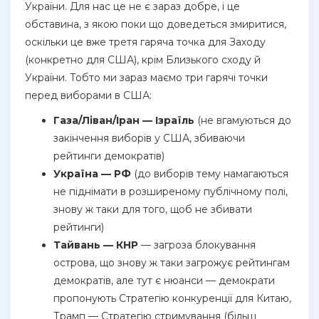
України. Для нас це не є зараз добре, і це
обставина, з якою поки що доведеться змиритися,
оскільки це вже третя гаряча точка для Заходу
(конкретно для США), крім Близького сходу й
України. Тобто ми зараз маємо три гарячі точки
перед виборами в США:
Газа/Ліван/Іран — Ізраїль
(не вгамуються до
закінчення виборів у США, збиваючи
рейтинги демократів)
Україна — РФ
(до виборів тему намагаються
не піднімати в розширеному публічному полі,
знову ж таки для того, щоб не збивати
рейтинги)
Тайвань — КНР
— загроза блокування
острова, що знову ж таки загрожує рейтингам
демократів, але тут є нюанси — демократи
пропонують Стратегію конкуренції для Китаю,
Трамп — Стратегію стримування (більш