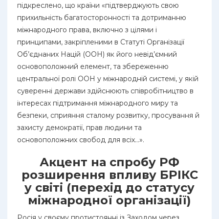
підкреслено, що країни «підтверджують свою
прихильність багатосторонності та дотриманню
міжнародного права, включно з цілями і
принципами, закріпленими в Статуті Організації
Об’єднаних Націй (ООН) як його невід’ємний
основоположний елемент, та збереженню
центральної ролі ООН у міжнародній системі, у якій
суверенні держави здійснюють співробітництво в
інтересах підтримання міжнародного миру та
безпеки, сприяння сталому розвитку, просування й
захисту демократії, прав людини та
основоположних свобод для всіх…».
Акцент на спробу РФ
розширення впливу БРІКС
у світі (перехід до статусу
міжнародної організації)
Росія у своєму протистоянні із Заходом через