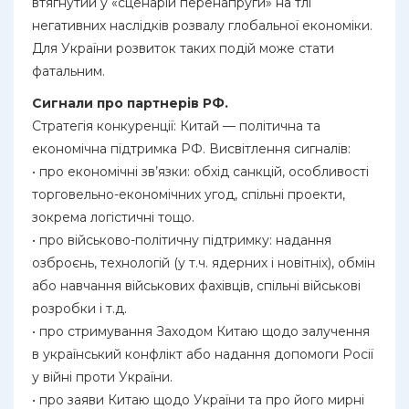
втягнутий у «сценарій перенапруги» на тлі
негативних наслідків розвалу глобальної економіки.
Для України розвиток таких подій може стати
фатальним.
Сигнали про партнерів РФ.
Стратегія конкуренції: Китай — політична та
економічна підтримка РФ. Висвітлення сигналів:
• про економічні зв’язки: обхід санкцій, особливості
торговельно-економічних угод, спільні проекти,
зокрема логістичні тощо.
• про військово-політичну підтримку: надання
озброєнь, технологій (у т.ч. ядерних і новітніх), обмін
або навчання військових фахівців, спільні військові
розробки і т.д.
• про стримування Заходом Китаю щодо залучення
в український конфлікт або надання допомоги Росії
у війні проти України.
• про заяви Китаю щодо України та про його мирні