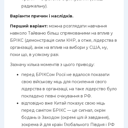
радикальну).
Варіанти причин і наслідків.
Перший варіант:
можна розглядати навчання
навколо Тайваню більш спрямованими на вплив у
БРІКС (демонстрація сили КНР, а отже, лідерства в
організації), аніж на вплив на вибори у США, ну,
поки що, в усякому разі.
Зазначу кілька моментів з цього приводу:
перед БРІКСом Росії не вдалося показати
свою військову міць для посилення свого
лідерства в організації, на таке лідерство було
покладено певні очікування в РФ.
відповідно вже Китай показує свою міць
перед самітом БРІКС — це сигнал, окрім
бодань із Заходом (окремі цілі й завдання),
зокрема й для країн Глобального Півдня і РФ