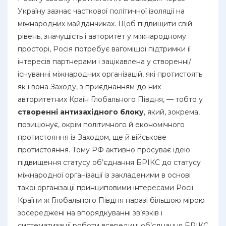
Україну зазнає часткової політичної ізоляції на
міжнародних майданчиках. Щоб підвищити свій
рівень, значущість і авторитет у міжнародному
просторі, Росія потребує вагомішої підтримки її
інтересів партнерами і зацікавлена у створенні/
існуванні міжнародних організацій, які протистоять
як і вона Заходу, з приєднанням до них
авторитетних Країн Глобального Півдня, — тобто у
створенні антизахідного блоку
, який, зокрема,
позиціонує, окрім політичного й економічного
протистояння із Заходом, ще й військове
протистояння. Тому РФ активно просуває ідею
підвищення статусу об’єднання БРІКС до статусу
міжнародної організації із закладеними в основі
такої організації принциповими інтересами Росії.
Країни ж Глобального Півдня наразі більшою мірою
зосереджені на впорядкуванні зв’язків і
систематизації роботи всередині об’єднання БРІКС