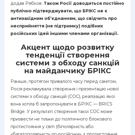
додав Рябков.
Також Росії доводиться постійно
публічно підтверджувати, що БРІКС не є
антизахідним об’єднанням, що свідчить про
несприйняття (не підтримку) подібних
російських ідей іншими членами організації.
Акцент щодо розвитку
тенденції створення
системи з обходу санкцій
на майданчику БРІКС
Раніше, протягом тривалого часу перед самітом,
Росія рекламувала створення і презентацію нової
системи з обходу санкцій (СОС), реалізацію якої
вона хотіла б запропонувати в БРІКС — BRICS
Bridge. У результаті створення такої СОС може
призвести не тільки до політичного блокового
протистояння у світі (біполярність або
«багатополярність по-російськи» + протистояння