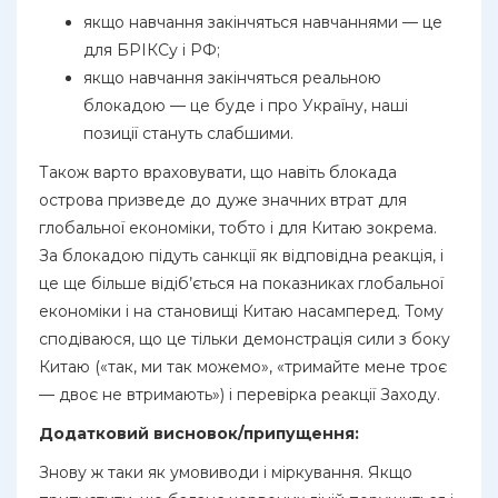
якщо навчання закінчяться навчаннями — це
для БРІКСу і РФ;
якщо навчання закінчяться реальною
блокадою — це буде і про Україну, наші
позиції стануть слабшими.
Також варто враховувати, що навіть блокада
острова призведе до дуже значних втрат для
глобальної економіки, тобто і для Китаю зокрема.
За блокадою підуть санкції як відповідна реакція, і
це ще більше відіб’ється на показниках глобальної
економіки і на становищі Китаю насамперед. Тому
сподіваюся, що це тільки демонстрація сили з боку
Китаю («так, ми так можемо», «тримайте мене троє
— двоє не втримають») і перевірка реакції Заходу.
Додатковий висновок/припущення:
Знову ж таки як умовиводи і міркування. Якщо