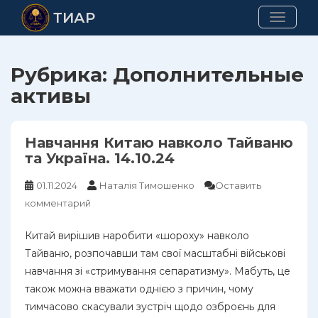
Skip
ТИАР
TOGGLE
to
main
content
Рубрика:
Дополнительные
активы
Навчання Китаю навколо Тайваню
та Україна. 14.10.24
01.11.2024
Наталія Тимошенко
Оставить
комментарий
Китай вирішив наробити «шороху» навколо
Тайваню, розпочавши там свої масштабні військові
навчання зі «стримування сепаратизму». Мабуть, це
також можна вважати однією з причин, чому
тимчасово скасували зустріч щодо озброєнь для