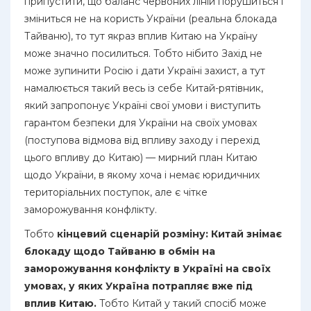
припустити, що баланс червоних ліній порушиться і
зміниться не на користь України (реальна блокада
Тайваню), то тут якраз вплив Китаю на Україну
може значно посилиться. Тобто нібито Захід не
може зупинити Росію і дати Україні захист, а тут
намалюється такий весь із себе Китай-рятівник,
який запропонує Україні свої умови і виступить
гарантом безпеки для України на своїх умовах
(поступова відмова від впливу заходу і перехід
цього впливу до Китаю) — мирний план Китаю
щодо України, в якому хоча і немає юридичних
територіальних поступок, але є чітке
заморожування конфлікту.
Тобто
кінцевий сценарій розміну:
Китай знімає
блокаду щодо Тайваню в обмін на
заморожування конфлікту в Україні на своїх
умовах, у яких Україна потрапляє вже під
вплив Китаю.
Тобто Китай у такий спосіб може