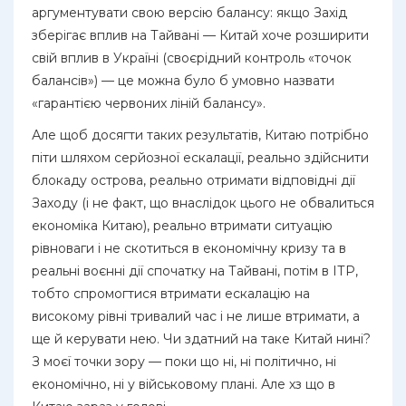
аргументувати свою версію балансу: якщо Захід
зберігає вплив на Тайвані — Китай хоче розширити
свій вплив в Україні (своєрідний контроль «точок
балансів») — це можна було б умовно назвати
«гарантією червоних ліній балансу».
Але щоб досягти таких результатів, Китаю потрібно
піти шляхом серйозної ескалації, реально здійснити
блокаду острова, реально отримати відповідні дії
Заходу (і не факт, що внаслідок цього не обвалиться
економіка Китаю), реально втримати ситуацію
рівноваги і не скотиться в економічну кризу та в
реальні воєнні дії спочатку на Тайвані, потім в ІТР,
тобто спромогтися втримати ескалацію на
високому рівні тривалий час і не лише втримати, а
ще й керувати нею. Чи здатний на таке Китай нині?
З моєї точки зору — поки що ні, ні політично, ні
економічно, ні у військовому плані. Але хз що в