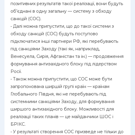
позитивних результатів такої реалізації, вони будуть
об’єднані в одну загальну — систему з обходу
санкцій (СОС).
• Далі можна припустити, що до такої системи з
обходу санкцій (СОС) будуть поступово
підключатися інші партнери РФ, які перебувають
під санкціями Заходу (такі як, наприклад,
Венесуела, Сирія, Афганістан та ін.) — продовження
формування антизахідного блоку під лідерством
Росії.
• Також можна припустити, що СОС може бути
запропонована ширшій групі країн — країнам
Глобального Півдня, які не перебувають під
системними санкціями Заходу, для формування
ширшого антизахідного блоку. Можливості для
реалізації таких планів — це майданчики ШОС і
БРІКС.
• У результаті створення СОС призведе не тільки до