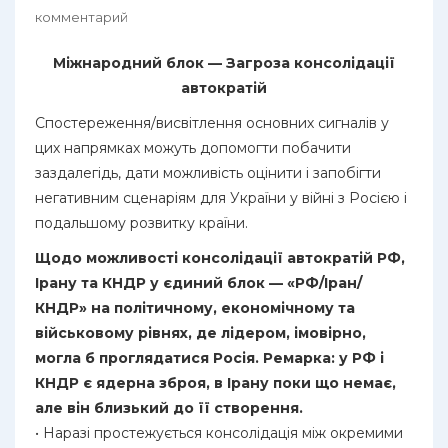
комментарий
Міжнародний блок — Загроза консолідації
автократій
Спостереження/висвітлення основних сигналів у
цих напрямках можуть допомогти побачити
заздалегідь, дати можливість оцінити і запобігти
негативним сценаріям для України у війні з Росією і
подальшому розвитку країни.
Щодо можливості консолідації автократій РФ,
Ірану та КНДР у єдиний блок — «РФ/Іран/
КНДР» на політичному, економічному та
військовому рівнях, де лідером, імовірно,
могла б проглядатися Росія. Ремарка: у РФ і
КНДР є ядерна зброя, в Ірану поки що немає,
але він близький до її створення.
• Наразі простежується консолідація між окремими