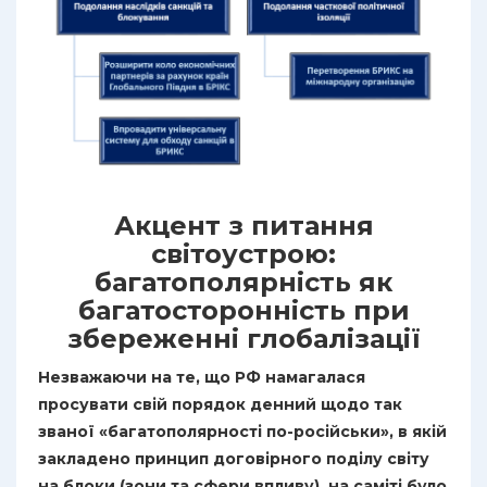
Акцент з питання
світоустрою:
багатополярність як
багатосторонність при
збереженні глобалізації
Незважаючи на те, що РФ намагалася
просувати свій порядок денний щодо так
званої «багатополярності по-російськи», в якій
закладено принцип договірного поділу світу
на блоки (зони та сфери впливу), на саміті було