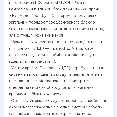
партнерами «РФ/Іран» і «РФ/КНДР», а не
консолідація в єдиний блок, такий як «РФ/Іран/
КНДР», де Росія була б лідером і формувала б
загальний порядок передбачуваного блоку з
яскраво вираженою антизахідною спрямованістю,
але ситуація може змінитися.
• Важливі також сигнали про взаємодію/зближення
між Іраном і КНДР — «Іран/КНДР» (торгово-
економічні відносини, обмін технологіями, у т.ч.
ядерними і військовими).
• Усі три країни (РФ, Іран, КНДР) перебувають під
системними санкціями Заходу та мають негативні
наслідки для своїх економік, тож імовірність
створення системи обходу санкцій між цими
країнами — більш ніж висока.
• Спочатку ймовірно будуть створені та апробовані
окремі/незалежні одна від одної системи обходу
санкцій з кожною країною окремо, потім, за