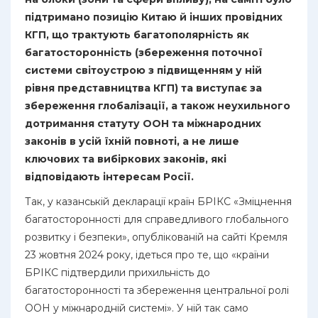
підтримано позицію Китаю й інших провідних
КГП, що трактують багатополярність як
багатосторонність (збереження поточної
системи світоустрою з підвищенням у ній
рівня представництва КГП) та виступає за
збереження глобалізації, а також неухильного
дотримання статуту ООН та міжнародних
законів в усій їхній повноті, а не лише
ключових та вибіркових законів, які
відповідають інтересам Росії.
Так, у казанській декларації країн БРІКС «Зміцнення
багатосторонності для справедливого глобального
розвитку і безпеки», опублікованій на сайті Кремля
23 жовтня 2024 року, ідеться про те, що «країни
БРІКС підтвердили прихильність до
багатосторонності та збереження центральної ролі
ООН у міжнародній системі». У ній так само