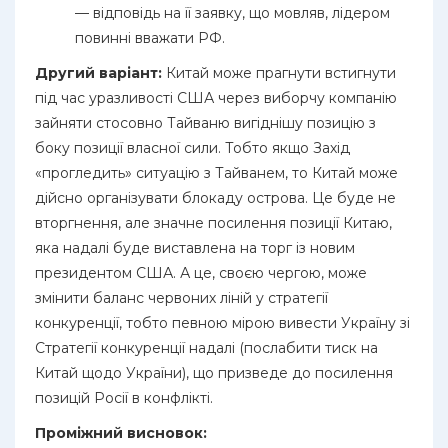
— відповідь на її заявку, що мовляв, лідером
повинні вважати РФ.
Другий варіант:
Китай може прагнути встигнути
під час уразливості США через виборчу компанію
зайняти стосовно Тайваню вигіднішу позицію з
боку позиції власної сили. Тобто якщо Захід
«прогледить» ситуацію з Тайванем, то Китай може
дійсно організувати блокаду острова. Це буде не
вторгнення, але значне посилення позиції Китаю,
яка надалі буде виставлена на торг із новим
президентом США. А це, своєю чергою, може
змінити баланс червоних ліній у стратегії
конкуренції, тобто певною мірою вивести Україну зі
Стратегії конкуренції надалі (послабити тиск на
Китай щодо України), що призведе до посилення
позицій Росії в конфлікті.
Проміжний висновок: