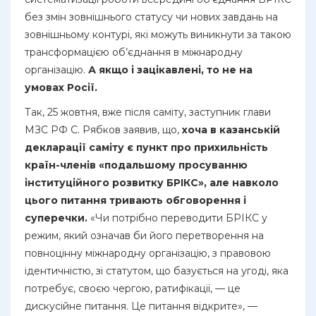
без змін зовнішнього статусу чи нових завдань на
зовнішньому контурі, які можуть виникнути за такою
трансформацією об’єднання в міжнародну
організацію.
А якщо і зацікавлені, то не на
умовах Росії.
Так, 25 жовтня, вже після саміту, заступник глави
МЗС РФ С. Рябков заявив, що,
хоча в казанській
декларації саміту є пункт про прихильність
країн-членів «подальшому просуванню
інституційного розвитку БРІКС», але навколо
цього питання тривають обговорення і
суперечки.
«Чи потрібно переводити БРІКС у
режим, який означав би його перетворення на
повноцінну міжнародну організацію, з правовою
ідентичністю, зі статутом, що базується на угоді, яка
потребує, своєю чергою, ратифікації, — це
дискусійне питання. Це питання відкрите», —