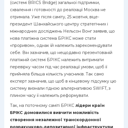
(системі BRICS Bridge) загальної підтримки,
схвалення і готовності до реалізації Москва не
отримала. Уже після саміту, 25 жовтня, віце-
президент Шанхайського центру стратегічних і
міжнародних досліджень Нельсон Вонг заявив, що
нова платіжна система БРІКС може стати
«проривом», однак їй належить зарекомендувати
себе. Він зазначив, що нещодавно презентованій
платіжній системі БРІКС належить витримати
перевірку часом під час реалізації умови, щоб її
прийняла більша кількість учасників. Так само
експерт зазначив, що щоб в кінцевому підсумку цю
систему визнали гідною альтернативою SWIFT, з
плином часу її належить реформувати.
Так, на поточному саміті БРІКС
лідери країн
БРІКС домовилися вивчити можливість
створення незалежної транскордонної
розрахунково-депозитарної інфраструктури