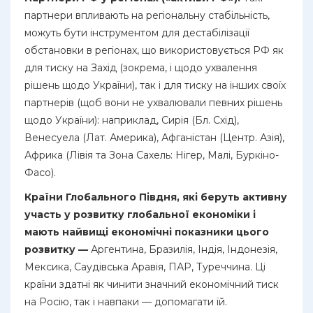
партнери впливають на регіональну стабільність,
можуть бути інструментом для дестабілізації
обстановки в регіонах, що використовується РФ як
для тиску на Захід (зокрема, і щодо ухвалення
рішень щодо України), так і для тиску на інших своїх
партнерів (щоб вони не ухвалювали певних рішень
щодо України): наприклад, Сирія (Бл. Схід),
Венесуела (Лат. Америка), Афганістан (Центр. Азія),
Африка (Лівія та Зона Сахель: Нігер, Малі, Буркіно-
Фасо).
Країни Глобального Півдня, які беруть активну
участь у розвитку глобальної економіки і
мають найвищі економічні показники цього
розвитку —
Аргентина, Бразилія, Індія, Індонезія,
Мексика, Саудівська Аравія, ПАР, Туреччина. Ці
країни здатні як чинити значний економічний тиск
на Росію, так і навпаки — допомагати їй.