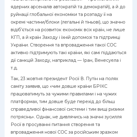
ядерних арсеналів автократій та демократій), а й до
руйнації глобальної економіки та розпаду її на
окремі частини/блоки (легальні й тіньові), що значно
відіб’ється на розвиток економік всіх країн, не лише
КГП, а й країн Заходу і їхній допомозі та підтримці
України. Створення та впровадження такої СОС
активно підтримують такі країни, які самі піддаються
дії санкцій Заходу, наприклад — Іран, Венесуела і
т.д.
Так, 23 жовтня президент Росії В. Путін на полях
саміту заявив, що «чим довше країни БРІКС
працюватимуть за чужими правилами і на чужих
платформах, тим довше буде перехід до більш
справедливої фінансової системи і тим вищі ризики
потрясінь». Однак, не дивлячись на значні зусилля
Росії в просуванні питання створення та
впровадження нової СОС за російським зразком