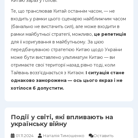
Китаю зараз у голові.
Те, що транслював Китай останнім часом, — не
входить у рамки цього сценарію найближчим часом
(банально не вистачить сил), але може входити в
рамки майбутньої стратегії, можливо,
це репетиція
для її коригування в майбутньому. За цією
передбачуваною стратегією Китаю щодо України
може бути виставлено ультиматум Китаю — ви
отримаєте свої території назад рівно тоді, коли
Тайвань возз’єднається з Китаєм.
І ситуація стане
однаково заморожена — ось цього якраз і не
хотілося б допустити.
Події у світі, які впливають на
українську війну
01.11.2024
Наталія Тимошенко
Оставить