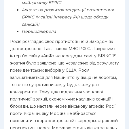
майданчику БРІКС
Акцент на розвиток тенденції розширення
БРІКС (у світлі інтересу РФ щодо обходу
санкцій)
Першоджерела
Росія розглядає своє протистояння із Заходом як
довгострокове. Так, главою МЗС РФ С. Лавровим в
інтерв’ю сайту «АиФ» напередодні саміту БРІКС 19
жовтня було заявлено, що незалежно від результату
президентських виборів у США, Росія
залишатиметься для Вашингтону якщо не ворогом,
то точно супротивником, у будь-якому разі —
конкурентом. Тому для подолання часткової
політичної ізоляції, економічних наслідків санкцій і
блокади, що настали через військову агресію Росії
проти України, яку Москва не збирається
припиняти в короткостроковій і середньостроковій
перспективі, перед Москвою стоять кілька завдань,