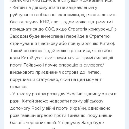
Іран», «КНР/КНДР», але ситуація може змінитися.
• Китай на даному етапі не зацікавлений у
руйнуванні глобальної економіки, від якої залежить
благополуччя КНР, але згодом може підтримати і
приєднатися до СОС, якщо Стратегія конкуренції із
Заходом буде вичерпана і перейде в Стратегію
стримування (часткову або повну ізоляцію Китаю).
Такий розвиток подій може трапитися, якщо або
коли Китай усе-таки зважиться на прямі силові дії
проти Тайваню і почне операцію із силового/
військового приєднання острова до Китаю,
порушивши статус-кво, який на цей момент
склався.
• У такому разі загрози для України підвищуються в
рази. Китай зможе надавати пряму військову
допомогу Росії у війні проти України, одночасно
розв’язавши агресію проти Тайваню, порушивши
баланс червоних ліній. У підсумку Захід буде