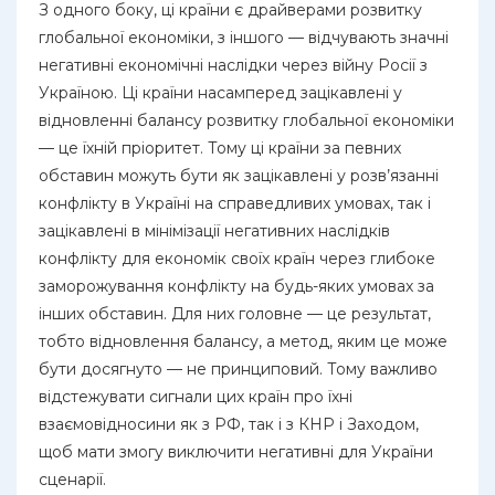
З одного боку, ці країни є драйверами розвитку
глобальної економіки, з іншого — відчувають значні
негативні економічні наслідки через війну Росії з
Україною. Ці країни насамперед зацікавлені у
відновленні балансу розвитку глобальної економіки
— це їхній пріоритет. Тому ці країни за певних
обставин можуть бути як зацікавлені у розв’язанні
конфлікту в Україні на справедливих умовах, так і
зацікавлені в мінімізації негативних наслідків
конфлікту для економік своїх країн через глибоке
заморожування конфлікту на будь-яких умовах за
інших обставин. Для них головне — це результат,
тобто відновлення балансу, а метод, яким це може
бути досягнуто — не принциповий. Тому важливо
відстежувати сигнали цих країн про їхні
взаємовідносини як з РФ, так і з КНР і Заходом,
щоб мати змогу виключити негативні для України
сценарії.