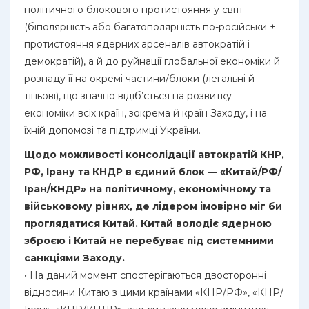
політичного блокового протистояння у світі
(біполярність або багатополярність по-російськи +
протистояння ядерних арсеналів автократій і
демократій), а й до руйнації глобальної економіки й
розпаду її на окремі частини/блоки (легальні й
тіньові), що значно відіб’ється на розвитку
економіки всіх країн, зокрема й країн Заходу, і на
їхній допомозі та підтримці України.
Щодо можливості консолідації автократій КНР,
РФ, Ірану та КНДР в єдиний блок — «Китай/РФ/
Іран/КНДР» на політичному, економічному та
військовому рівнях, де лідером імовірно міг би
проглядатися Китай. Китай володіє ядерною
зброєю і Китай не перебуває під системними
санкціями Заходу.
• На даний момент спостерігаються двосторонні
відносини Китаю з цими країнами «КНР/РФ», «КНР/