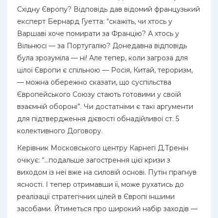
Східну Європу? Відповідь дав відомий французький
експерт Бернард Гуетта: “скажіть, чи хтось у
Варшаві хоче помирати за Францію? А хтось у
Вільнюсі — за Португалію? Донедавна відповідь
була зрозуміла — ні! Але тепер, коли загроза для
цілої Європи є спільною — Росія, Китай, тероризм,
— можна обережно сказати, що суспільства
Європейського Союзу стають готовими у своїй
взаємній обороні”. Чи достатніми є такі аргументи
для підтвердження дієвості обнадійливої ст. 5
колективного Договору.
Керівник Московського центру Карнегі Д.Тренін
очікує: “…подальше загострення цієї кризи з
виходом із неї вже на силовій основі. Путін прагнув
ясності. І тепер отримавши її, може рухатись до
реалізації стратегічних цілей в Європі іншими
засобами. Йтиметься про широкий набір заходів —