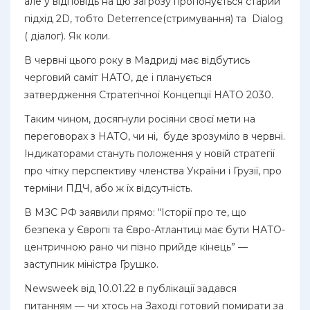
але у відповідь на цю загрозу пропонується старий
підхід 2D, тобто Deterrence(стримування) та Dialog
( діалог). Як коли.
В червні цього року в Мадриді має відбутись
черговий саміт НАТО, де і планується
затвердження Стратегічної Концепції НАТО 2030.
Таким чином, досягнули росіяни своєї мети на
переговорах з НАТО, чи ні, буде зрозуміло в червні.
Індикаторами стануть положення у новій стратегії
про чітку перспективу членства України і Грузії, про
терміни ПДЧ, або ж їх відсутність.
В МЗС РФ заявили прямо: “Історії про те, що
безпека у Європі та Євро-Атлантиці має бути НАТО-
центричною рано чи пізно прийде кінець” —
заступник міністра Грушко.
Newsweek від 10.01.22 в публікації задався
питанням — чи хтось на Заході готовий помирати за