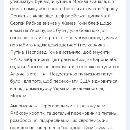
ультиматум був відкинутий, а Москва визнала, що
немає наміру або просто боїться атакувати Україну.
Легкість, з якою віце-шеф російської дипломатії
Сєргєй Рябков визнав у Женеві їхній блеф щодо
інвазії на Україну, має бути дуже болісною для
пансловянських стратегів, мастурбуючих від думки
про нібито надлюдські здатності полковника
Путіна. Насправді їх не вистачило, щоб змусити
НАТО забратись із Центрально-Східної Європи або
надати Росії право вирішувати, хто може вступити в
Альянс, а хто — ні. Недостатньо путінських потуг
було і для того, щоб переконати США відмовитися
від підтримки курсу України, незалежного від
Москви.
Американські переговорники запропонували
Рябкову кропіткі та детальні перемовини з питань
роззброєння, підкресливши, що європейський
порядок по завершенні “холодної війни” вимагає