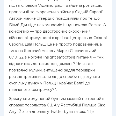
під заголовком “Адміністрація Байдена розглядає
пропозиції по скороченню військ у Східній Європі”.
Автори майже ствердно повідомляли про те, що
Білий Дім піде на компроміс із путінською Росією. А
конкретно — про двостороннє скорочення
військової присутності в країнах Центрально-Східної
Європи. Для Польщі це не просто подразнення, а
тиск на болючий мозоль. Марек Свєрчинський
07.01.22 в Polityka Insight загострив питання — “Як
відноситись до таких повідомлень? Чи як до
повітряної кульки, випущеної задля перевірки
реакції противника, чи як до спроби підготувати
суспільну думку у Польщі і країнах Балтії до
наміченого компромісу?”.
Зреагувати змушений був тимчасовий повірений в
справах посольства США у Республіці Польща Бікс
Аліу. Його відповідь у Twitter була такою: “Це