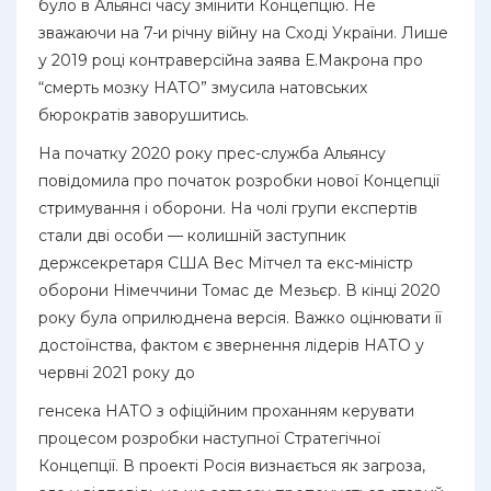
було в Альянсі часу змінити Концепцію. Не
зважаючи на 7-и річну війну на Сході України. Лише
у 2019 році контраверсійна заява Е.Макрона про
“смерть мозку НАТО” змусила натовських
бюрократів заворушитись.
На початку 2020 року прес-служба Альянсу
повідомила про початок розробки нової Концепції
стримування і оборони. На чолі групи експертів
стали дві особи — колишній заступник
держсекретаря США Вес Мітчел та екс-міністр
оборони Німеччини Томас де Мезьєр. В кінці 2020
року була оприлюднена версія. Важко оцінювати її
достоїнства, фактом є звернення лідерів НАТО у
червні 2021 року до
генсека НАТО з офіційним проханням керувати
процесом розробки наступної Стратегічної
Концепції. В проекті Росія визнається як загроза,