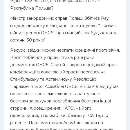
Відні? Тим більше, що головує нині в ОБСЄ
Республіка Польща?
Міністр закордонних справ Польщі Збігнєв Рау
підводячи риску в засіданні констатував : “… ризик
війни в регіоні ОБСЄ зараз вищий, ніж будь-коли за
останні 30 років”.
Ресурс, звідки можна черпати юридичні протиріччя,
Росія побачила у прийнятих в різні роки
документах ОБСЄ. Сєргєй Лавров в недавній прес-
конференції із колегою з Хорватії послався на
Стамбульську та Астанинську Резолюцію
Парламентської Асамблеї ОБСЄ. В них від відшукав
положення про неможливість гарантування
безпеки за рахунок послаблення безпеки іншої
сторони. А розширення НАТО, на його
переконання, і послаблює безпеку РФ. Те, що
рішення Парламентської Асамблеї ніколи на
практиці не були обов’язковими для країн-членів,