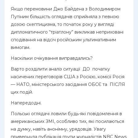
Якщо перемовини Джо Байдена з Володимиром
Путіним більшість оглядачів сприйняла з певною
дозою скептицизма, то початок року у вигляді
дипломатичного “тріатлону” викликав неприховані
сподівання на відсіч російським ультимативним
вимогам.
Наскільки очікування виправдались?
Варто розділити аналіз ситуації ДО початку
насичених переговорів США з Росією, комісії Росія
— НАТО, міністерського засідання ОБСЄ та ПІСЛЯ
цих подій.
Напередодні.
Польські оглядачі ловили будь-які повідомлення в
американських ЗМІ, особливо тих, які посилаються
на думку, навіть анонімну, урядовців. Увагу
привернула публікація групи журналістів NBC News