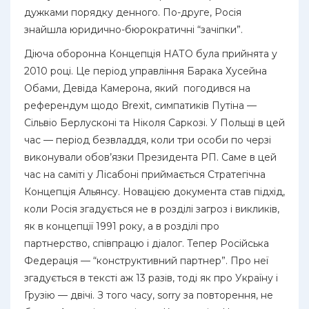
дужками порядку денного. По-друге, Росія
знайшла юридично-бюрократичні “зачіпки”.
Діюча оборонна Концепція НАТО була прийнята у
2010 році. Це період управління Барака Хусейна
Обами, Девіда Камерона, який погодився на
референдум щодо Brexit, симпатиків Путіна —
Сільвіо Берлусконі та Ніколя Саркозі. У Польщі в цей
час — період безвладдя, коли три особи по черзі
виконували обов’язки Президента РП. Саме в цей
час на саміті у Лісабоні приймається Стратегічна
Концепція Альянсу. Новацією документа став підхід,
коли Росія згадується не в розділі загроз і викликів,
як в концепції 1991 року, а в розділі про
партнерство, співпрацю і діалог. Тепер Російська
Федерація — “конструктивний партнер”. Про неї
згадується в тексті аж 13 разів, тоді як про Україну і
Грузію — двічі. З того часу, sorry за повторення, не