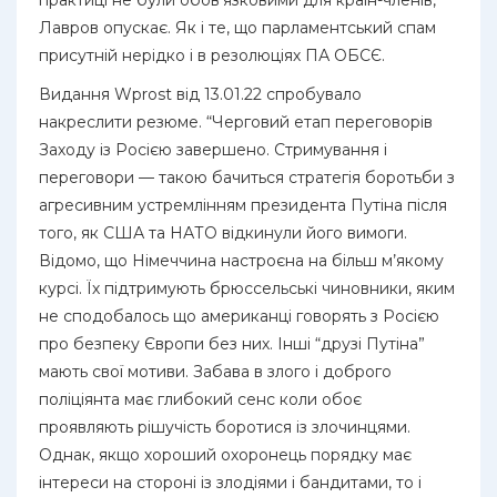
Лавров опускає. Як і те, що парламентський спам
присутній нерідко і в резолюціях ПА ОБСЄ.
Видання Wprost від 13.01.22 спробувало
накреслити резюме. “Черговий етап переговорів
Заходу із Росією завершено. Стримування і
переговори — такою бачиться стратегія боротьби з
агресивним устремлінням президента Путіна після
того, як США та НАТО відкинули його вимоги.
Відомо, що Німеччина настроєна на більш м’якому
курсі. Їх підтримують брюссельські чиновники, яким
не сподобалось що американці говорять з Росією
про безпеку Європи без них. Інші “друзі Путіна”
мають свої мотиви. Забава в злого і доброго
поліціянта має глибокий сенс коли обоє
проявляють рішучість боротися із злочинцями.
Однак, якщо хороший охоронець порядку має
інтереси на стороні із злодіями і бандитами, то і