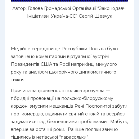
Автор: Голова Громадської Організації “Законодавчі
Ініціативи: Україна-ЄС” Сергій Шевчук
Медійне середовище Республіки Польща було
заповнено коментарями віртуальної зустрічі
Президентів США та Росії наприкінці минулого
року та аналізом цьогорічного дипломатичного
тижня.
Причина зацікавленості поляків зрозуміла —
гібридні провокації на польсько-білоруському
кордоні змусили мешканців Речі Посполитої забути
про комерцію, відкинути святий спокій та всерйоз
задуматись над безпековими проблемами. Мабуть,
вперше за останні роки. Раніше поляки звично
тішились із натівської “парасольки”.