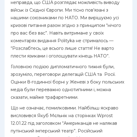
неправда, що США розглядає можливість виводу
військ із Східної Європи. Ми тісно пов’язані з
нашими союзниками по НАТО. Ми вирішуємо усі
кризові питання разом згідно з принципом “нічого
про вас без вас”. Навіть витримане у своїх
коментарях видання Polityka не стрималось —
“Розслабтесь, це всього лише стаття! Не варто
плести язиками і оголошувати кінець НАТО”.
Головною подією дипломатичного тижня були,
зрозуміло, переговори делегацій США та Росії.
Оцінки 8-годинної борні у Женеві з боку польських
медіа були переважно однотипними і, можна
сказати, майже трафаретними.
Що не означає, помилковими. Найбільш яскраво
висловився Якуб Мєльнік на сторінках Wprost
12.01.22 під заголовком “Американців не налякав
путінський імперський театр”. Російський