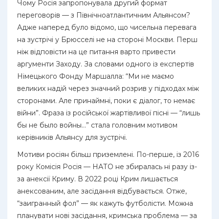
Чому Росія запропонувала другий формат
переговорів — з Північноатлантичним Альянсом?
Адже наперед було відомо, що чисельна перевага
на зустрічі у Брюсселі не на стороні Москви. Перш
ніж відповісти на це питання варто привести
аргументи Заходу. За словами одного із експертів
Німецького Фонду Маршалла: “Ми не маємо
великих надій через значний розрив у підходах між
сторонами. Але принаймні, поки є діалог, то немає
війни”. Фраза із російської жартівливої пісні — “лишь
бы не было войны…” стала головним мотивом
керівників Альянсу для зустрічі.
Мотиви росіян більш приземлені. По-перше, із 2016
року Комісія Росія — НАТО не збиралась ні разу із-
за анексії Криму. В 2022 році Крим лишається
анексованим, але засідання відбувається. Отже,
“заигранный фол” — як кажуть футболісти. Можна
планувати нові засідання, кримська проблема — за