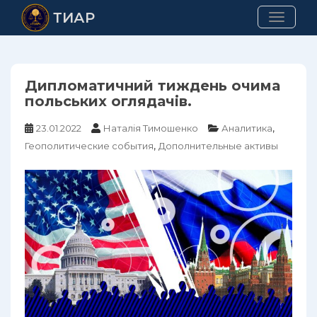
Skip
ТИАР
TOGGLE
to
main
content
Дипломатичний тиждень очима
польських оглядачів.
,
23.01.2022
Наталія Тимошенко
Аналитика
,
Геополитические события
Дополнительные активы