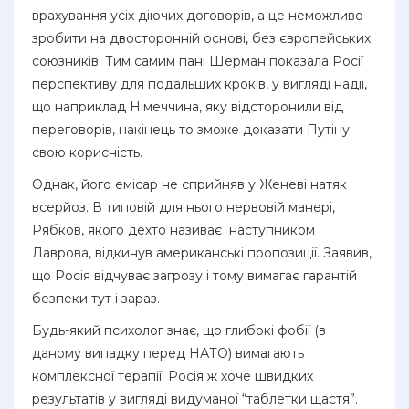
врахування усіх діючих договорів, а це неможливо
зробити на двосторонній основі, без європейських
союзників. Тим самим пані Шерман показала Росії
перспективу для подальших кроків, у вигляді надії,
що наприклад Німеччина, яку відсторонили від
переговорів, накінець то зможе доказати Путіну
свою корисність.
Однак, його емісар не сприйняв у Женеві натяк
всерйоз. В типовій для нього нервовій манері,
Рябков, якого дехто називає наступником
Лаврова, відкинув американські пропозиції. Заявив,
що Росія відчуває загрозу і тому вимагає гарантій
безпеки тут і зараз.
Будь-який психолог знає, що глибокі фобії (в
даному випадку перед НАТО) вимагають
комплексної терапії. Росія ж хоче швидких
результатів у вигляді видуманої “таблетки щастя”.