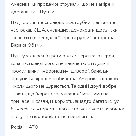
Американці продемонстрували, що не намірені
доставляти її Путіну.
Надії росіян не справдились, грубий шантаж не
настрахав США, очевидно, демократи щось таки
засвоїли від невдалої “перезагрузки” авторства
Барака Обами.
Путіну хотілося б грати роль імперського героя,
хоча насправді його спеціальністю є підривні
прокси-війни, інформаційні диверсії, банальні
підкупи та віроломні вбивства. Американці також
інколи цього не цураються. Та одні і другі добре
знають, що “коротке замикання” між ними не
принесе ні слави, ні користі. Занадто багато існує
бізнесових інтересів, щоб витрачати час і засоби на
наступне постконфліктне виживання.
Росія -НАТО.