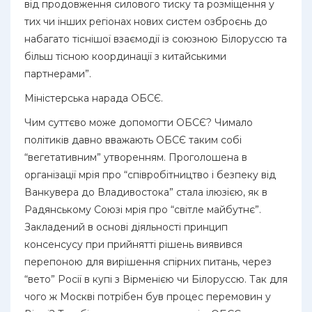
від продовження силового тиску та розміщення у
тих чи інших регіонах нових систем озброєнь до
набагато тіснішої взаємодії із союзною Білоруссю та
більш тісною координації з китайськими
партнерами”.
Міністерська нарада ОБСЄ.
Чим суттєво може допомогти ОБСЄ? Чимало
політиків давно вважають ОБСЄ таким собі
“вегетативним” утворенням. Проголошена в
організації мрія про “співробітництво і безпеку від
Ванкувера до Владивостока” стала ілюзією, як в
Радянському Союзі мрія про “світле майбутнє”.
Закладений в основі діяльності принцип
консенсусу при прийнятті рішень виявився
перепоною для вирішення спірних питань, через
“вето” Росії в купі з Вірменією чи Білоруссю. Так для
чого ж Москві потрібен був процес перемовин у